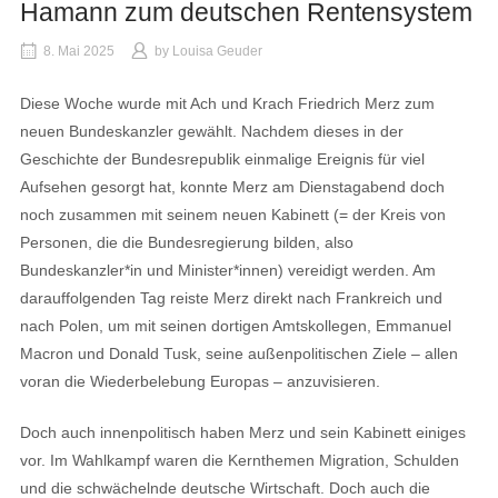
Hamann zum deutschen Rentensystem
8. Mai 2025
by
Louisa Geuder
Diese Woche wurde mit Ach und Krach Friedrich Merz zum
neuen Bundeskanzler gewählt. Nachdem dieses in der
Geschichte der Bundesrepublik einmalige Ereignis für viel
Aufsehen gesorgt hat, konnte Merz am Dienstagabend doch
noch zusammen mit seinem neuen Kabinett (= der Kreis von
Personen, die die Bundesregierung bilden, also
Bundeskanzler*in und Minister*innen) vereidigt werden. Am
darauffolgenden Tag reiste Merz direkt nach Frankreich und
nach Polen, um mit seinen dortigen Amtskollegen, Emmanuel
Macron und Donald Tusk, seine außenpolitischen Ziele – allen
voran die Wiederbelebung Europas – anzuvisieren.
Doch auch innenpolitisch haben Merz und sein Kabinett einiges
vor. Im Wahlkampf waren die Kernthemen Migration, Schulden
und die schwächelnde deutsche Wirtschaft. Doch auch die