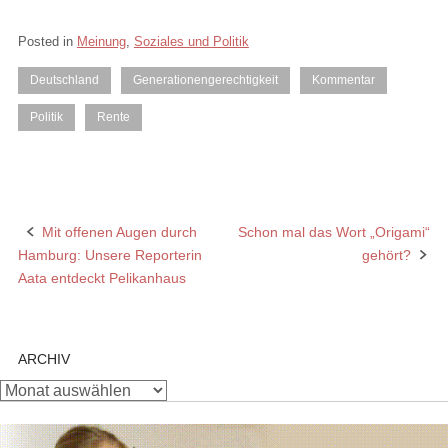
Posted in
Meinung
,
Soziales und Politik
Deutschland
Generationengerechtigkeit
Kommentar
Politik
Rente
Mit offenen Augen durch
Schon mal das Wort „Origami“
Post
Hamburg: Unsere Reporterin
gehört?
navigation
Aata entdeckt Pelikanhaus
ARCHIV
Archiv