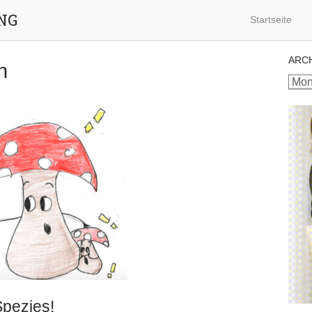
NG
Startseite
ARC
n
Archi
Spezies!