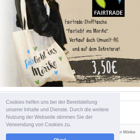
Cookies helfen uns bei der Bereitstellung
unserer Inhalte und Dienste. Durch die weitere
Tweets by pelikan_sz
Nutzung der Webseite stimmen Sie der
Verwendung von Cookies zu.
Schülerzeitung der Schülerinnen und Schüler des Evangelischen Mörike
Stuttgart
Okay!