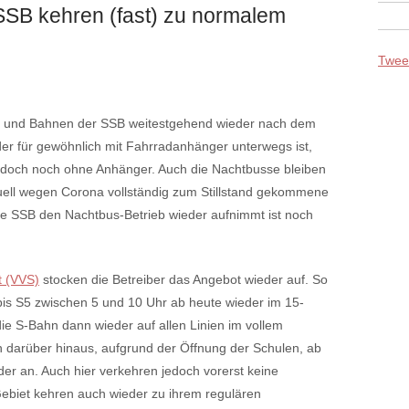
SB kehren (fast) zu normalem
Tweet
se und Bahnen der SSB weitestgehend wieder nach dem
er für gewöhnlich mit Fahrradanhänger unterwegs ist,
 jedoch noch ohne Anhänger. Auch die Nachtbusse bleiben
tuell wegen Corona vollständig zum Stillstand gekommene
ie SSB den Nachtbus-Betrieb wieder aufnimmt ist noch
t (VVS)
stocken die Betreiber das Angebot wieder auf. So
bis S5 zwischen 5 und 10 Uhr ab heute wieder im 15-
die S-Bahn dann wieder auf allen Linien im vollem
n darüber hinaus, aufgrund der Öffnung der Schulen, ab
eder an. Auch hier verkehren jedoch vorerst keine
biet kehren auch wieder zu ihrem regulären