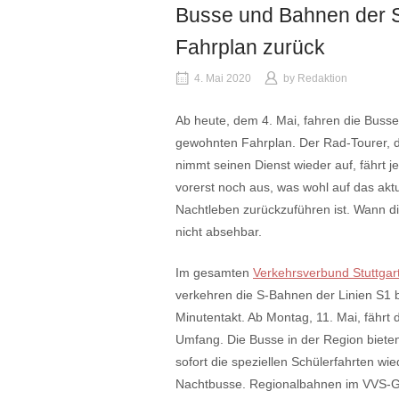
Busse und Bahnen der S
Fahrplan zurück
4. Mai 2020
by
Redaktion
Ab heute, dem 4. Mai, fahren die Bus
gewohnten Fahrplan.
Der Rad-Tourer, d
nimmt seinen Dienst wieder auf, fährt
vorerst noch aus, was wohl auf das ak
Nachtleben zurückzuführen ist. Wann d
nicht absehbar.
Im gesamten
Verkehrsverbund Stuttgar
verkehren die S-Bahnen der Linien S1 
Minutentakt. Ab Montag, 11. Mai, fährt 
Umfang. Die Busse in der Region biete
sofort die speziellen Schülerfahrten wi
Nachtbusse. Regionalbahnen im VVS-Ge