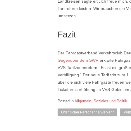
Landkreisen sagte er: „Ich freue mich,
Tarifreform leisten. Wir brauchen die V
umsetzen“.
Fazit
Der Fahrgastverband Verkehrsclub Deut
Gegenüber dem SWR
erklärte Fahrgast
VVS-Tarifzonenreform. Es ist ein großer
Verbilligung.“ Der neue Tarif tritt zum 1
über die sich viele Fahrgäste freuen we
Ticketpreiserhöhung im VVS-Gebiet im 
Posted in
Allgemein
,
Soziales und Politik
Öffentlicher Personennahverkehr
Polit