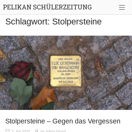
Skip
PELIKAN SCHÜLERZEITUNG
to
content
Schlagwort:
Stolpersteine
Stolpersteine – Gegen das Vergessen
2. Juli 2020
by
Julina Grupp