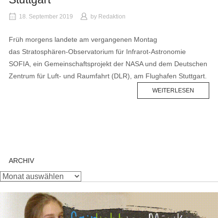
18. September 2019
by
Redaktion
Früh morgens landete am vergangenen Montag
das Stratosphären-Observatorium für Infrarot-Astronomie
SOFIA, ein Gemeinschaftsprojekt der NASA und dem Deutschen
Zentrum für Luft- und Raumfahrt (DLR), am Flughafen Stuttgart.
WEITERLESEN
ARCHIV
Archiv