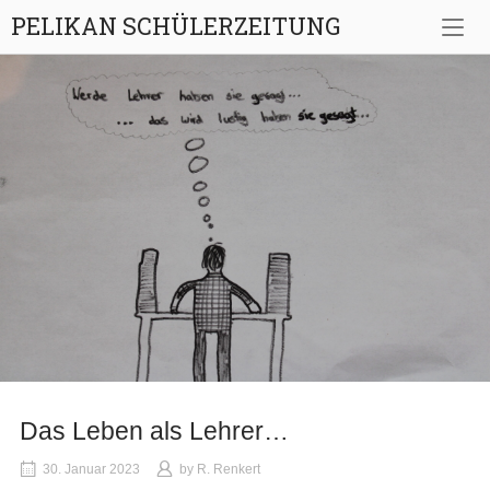
Skip
PELIKAN SCHÜLERZEITUNG
to
content
Das Leben als Lehrer…
30. Januar 2023
by
R. Renkert