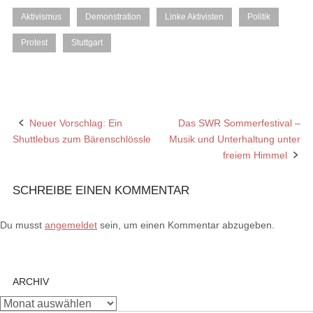
Aktivismus
Demonstration
Linke Aktivisten
Politik
Protest
Stuttgart
Neuer Vorschlag: Ein
Das SWR Sommerfestival –
Post
Shuttlebus zum Bärenschlössle
Musik und Unterhaltung unter
navigation
freiem Himmel
SCHREIBE EINEN KOMMENTAR
Du musst
angemeldet
sein, um einen Kommentar abzugeben.
ARCHIV
Archiv