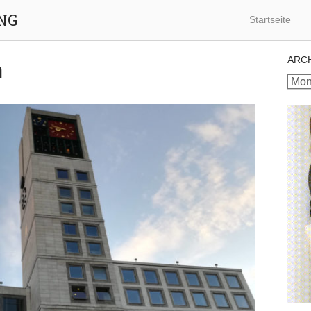
NG
Startseite
ARC
n
Archi