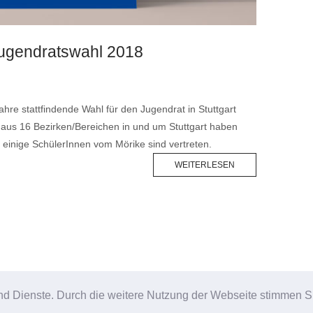
Jugendratswahl 2018
Jahre stattfindende Wahl für den Jugendrat in Stuttgart
 aus 16 Bezirken/Bereichen in und um Stuttgart haben
h einige SchülerInnen vom Mörike sind vertreten.
WEITERLESEN
chülerzeitung der Schülerinnen und Schüler des Evangelischen Mörike Stuttga
e und Dienste. Durch die weitere Nutzung der Webseite stimmen
 2026 Pelikan Schülerzeitung |
Impressum
|
Datenschutzerklärung
Theme 