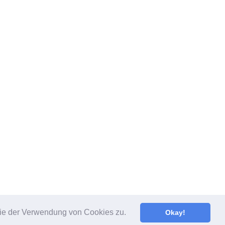
rt
 Sie der Verwendung von Cookies zu.
Okay!
by
SiteOrigin