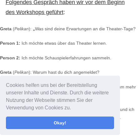
Folgendes Gespräch haben wir vor dem Beginn
des Workshops geführt
:
Greta
(
Pelikan
):
„
Was sind deine Erwartungen an die Theater-Tage?
Person 1:
Ich möchte etwas über das Theater lernen.
Person 2:
Ich möchte Schauspielerfahrungen sammeln.
Greta
(
Pelikan
):
Warum hast du dich angemeldet?
Cookies helfen uns bei der Bereitstellung
Person 1:
Um etwas mit meinen Freunden zu machen und um mehr
unserer Inhalte und Dienste. Durch die weitere
über das Theater zu erfahren.
Nutzung der Webseite stimmen Sie der
Verwendung von Cookies zu.
Person 2:
Mir macht Theater spielen einfach sehr viel Spaß und ich
finde es toll, Leute näher kennenzulernen durch das Theater.
Okay!
Greta
(
Pelikan
):
Hast du schon Schauspiel Erfahrung?